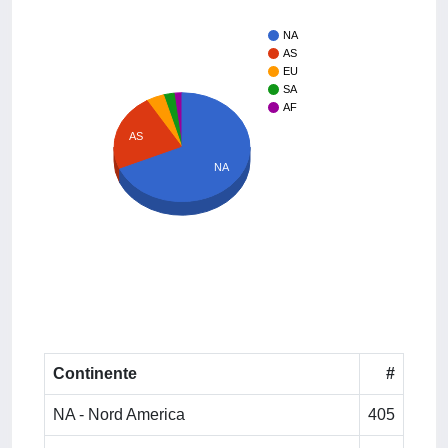
NA
AS
EU
SA
AF
AS
NA
Continente
#
NA - Nord America
405