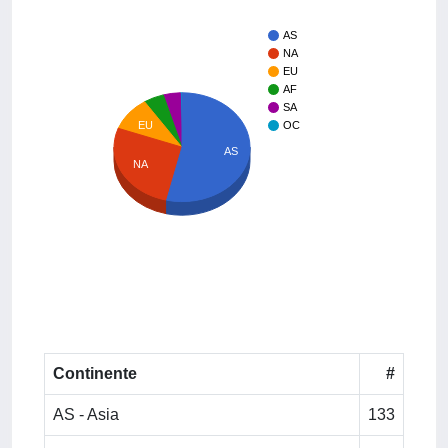
AS
NA
EU
AF
SA
EU
OC
AS
NA
Continente
#
AS - Asia
133