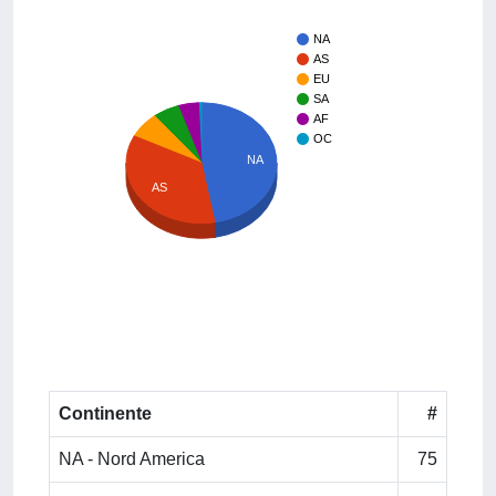
NA
AS
EU
SA
AF
OC
NA
AS
Continente
#
NA - Nord America
75