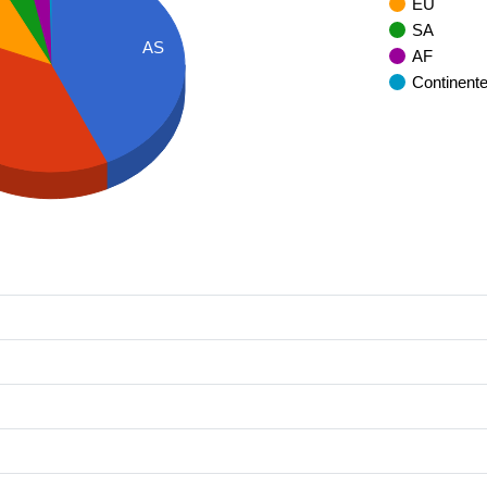
EU
SA
AS
AF
Continent