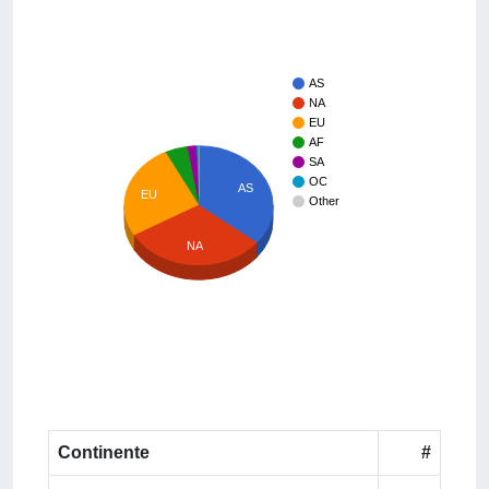
AS
NA
EU
AF
SA
OC
AS
EU
Other
NA
Continente
#