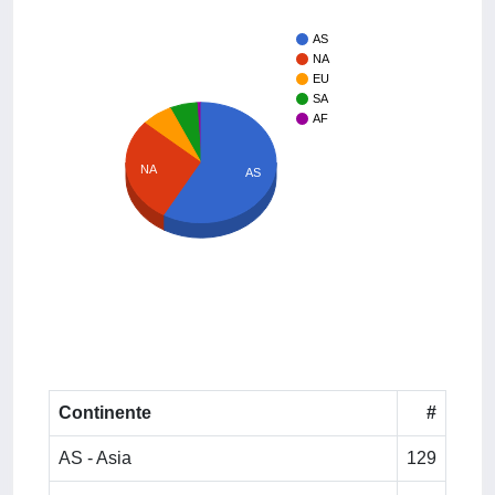
AS
NA
EU
SA
AF
NA
AS
Continente
#
AS - Asia
129