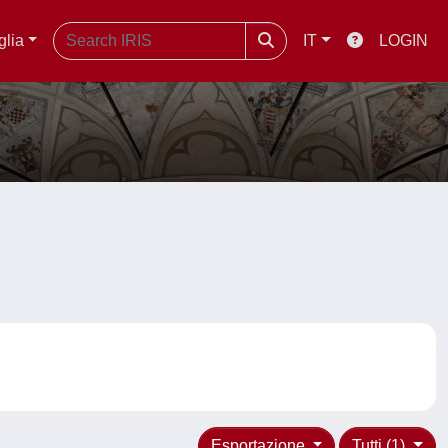
glia
IT
LOGIN
Esportazione
Tutti (1)