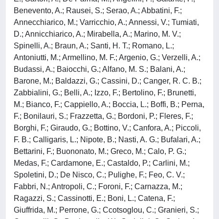
Benevento, A.; Rausei, S.; Serao, A.; Abbatini, F.;
Annecchiarico, M.; Varricchio, A.; Annessi, V.; Tumiati,
D.; Annicchiarico, A.; Mirabella, A.; Marino, M. V.;
Spinelli, A.; Braun, A.; Santi, H. T.; Romano, L.;
Antoniutti, M.; Armellino, M. F.; Argenio, G.; Verzelli, A.;
Budassi, A.; Baiocchi, G.; Alfano, M. S.; Balani, A.;
Barone, M.; Baldazzi, G.; Cassini, D.; Canger, R. C. B.;
Zabbialini, G.; Belli, A.; Izzo, F.; Bertolino, F.; Brunetti,
M.; Bianco, F.; Cappiello, A.; Boccia, L.; Boffi, B.; Perna,
F.; Bonilauri, S.; Frazzetta, G.; Bordoni, P.; Fleres, F.;
Borghi, F.; Giraudo, G.; Bottino, V.; Canfora, A.; Piccoli,
F. B.; Calligaris, L.; Nipote, B.; Nasti, A. G.; Bufalari, A.;
Bettarini, F.; Buononato, M.; Greco, M.; Calo, P. G.;
Medas, F.; Cardamone, E.; Castaldo, P.; Carlini, M.;
Spoletini, D.; De Nisco, C.; Pulighe, F.; Feo, C. V.;
Fabbri, N.; Antropoli, C.; Foroni, F.; Carnazza, M.;
Ragazzi, S.; Cassinotti, E.; Boni, L.; Catena, F.;
Giuffrida, M.; Perrone, G.; Ccotsoglou, C.; Granieri, S.;