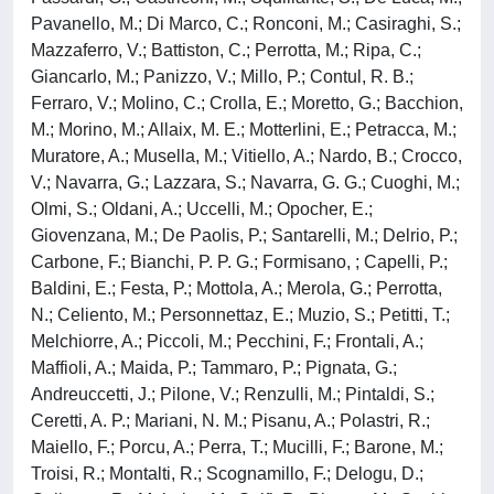
Pavanello, M.; Di Marco, C.; Ronconi, M.; Casiraghi, S.;
Mazzaferro, V.; Battiston, C.; Perrotta, M.; Ripa, C.;
Giancarlo, M.; Panizzo, V.; Millo, P.; Contul, R. B.;
Ferraro, V.; Molino, C.; Crolla, E.; Moretto, G.; Bacchion,
M.; Morino, M.; Allaix, M. E.; Motterlini, E.; Petracca, M.;
Muratore, A.; Musella, M.; Vitiello, A.; Nardo, B.; Crocco,
V.; Navarra, G.; Lazzara, S.; Navarra, G. G.; Cuoghi, M.;
Olmi, S.; Oldani, A.; Uccelli, M.; Opocher, E.;
Giovenzana, M.; De Paolis, P.; Santarelli, M.; Delrio, P.;
Carbone, F.; Bianchi, P. P. G.; Formisano, ; Capelli, P.;
Baldini, E.; Festa, P.; Mottola, A.; Merola, G.; Perrotta,
N.; Celiento, M.; Personnettaz, E.; Muzio, S.; Petitti, T.;
Melchiorre, A.; Piccoli, M.; Pecchini, F.; Frontali, A.;
Maffioli, A.; Maida, P.; Tammaro, P.; Pignata, G.;
Andreuccetti, J.; Pilone, V.; Renzulli, M.; Pintaldi, S.;
Ceretti, A. P.; Mariani, N. M.; Pisanu, A.; Polastri, R.;
Maiello, F.; Porcu, A.; Perra, T.; Mucilli, F.; Barone, M.;
Troisi, R.; Montalti, R.; Scognamillo, F.; Delogu, D.;