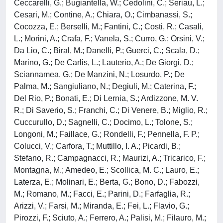
Ceccarelli, G.; Bugiantella, W.; Cedolini, C.; Seriau, L.;
Cesari, M.; Contine, A.; Chiara, O.; Cimbanassi, S.;
Cocozza, E.; Berselli, M.; Fantini, C.; Costi, R.; Casali,
L.; Morini, A.; Crafa, F.; Vanela, S.; Curro, G.; Orsini, V.;
Da Lio, C.; Biral, M.; Danelli, P.; Guerci, C.; Scala, D.;
Marino, G.; De Carlis, L.; Lauterio, A.; De Giorgi, D.;
Sciannamea, G.; De Manzini, N.; Losurdo, P.; De
Palma, M.; Sangiuliano, N.; Degiuli, M.; Caterina, F.;
Del Rio, P.; Bonati, E.; Di Lernia, S.; Ardizzone, M. V.
R.; Di Saverio, S.; Franchi, C.; Di Venere, B.; Miglio, R.;
Cuccurullo, D.; Sagnelli, C.; Docimo, L.; Tolone, S.;
Longoni, M.; Faillace, G.; Rondelli, F.; Pennella, F. P.;
Colucci, V.; Carfora, T.; Muttillo, I. A.; Picardi, B.;
Stefano, R.; Campagnacci, R.; Maurizi, A.; Tricarico, F.;
Montagna, M.; Amedeo, E.; Scollica, M. C.; Lauro, E.;
Laterza, E.; Molinari, E.; Berta, G.; Bono, D.; Fabozzi,
M.; Romano, M.; Facci, E.; Parini, D.; Farfaglia, R.;
Arizzi, V.; Farsi, M.; Miranda, E.; Fei, L.; Flavio, G.;
Pirozzi, F.; Sciuto, A.; Ferrero, A.; Palisi, M.; Filauro, M.;