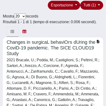
Esportazione
Tutti (1)
Mostra
records
Risultati 1 - 1 di 1 (tempo di esecuzione: 0.006 secondi).
Changes in surgicaL behaviOrs dUring the
CoviD-19 pandemic. The SICE CLOUD19
Study
2021 Bracale, U.; Podda, M.; Castiglioni, S.; Peltrini, R.;
Sartori, A.; Arezzo, A.; Corcione, F.; Agresta, F.;
Antonucci, A.; Zanframundo, C.; Cavallo, F.; Mazzarolo,
G.; Agrusa, A.; Di Buono, G.; Aldrighetti, L.; Fiorentini,
G.; Lucianetti, A.; Magnone, S.; Alfieri, S.; Rosa, F.;
Altomare, D. F.; Picciariello, A.; Parisi, A.; Di Cintio, A.;
Amisano, M. F.; Cravero, F.; Ammendola, M.; Ammerata,
G.; Anastasi, A.; Canonico, G.; Gattolin, A.; Travaglio,
E.; Sartori, A.; De Palma, M.; Angelini, P.; Galante, F.;