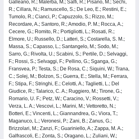
Galleano, R.; Malerba, M.; Salfi, R.; Pisano, M.; Sechi,
R.; Cillara, N.; Ramuscello, S.; De Leo, E.; Restini, E.;
Tumolo, R.; Cianci, P.; Capuzzolo, S.; Rizzo, M.;
Recordare, A.; Santoro, R.; Amodio, P. M.; Rocca, A.;
Cecere, G.; Romito, R.; Portigliotti, L.; Rosati, R.;
Elmore, U.; Russello, D.; Latteri, S.; Costarella, S. M.;
Massa, S.; Capasso, L.; Santangelo, M.; Sodo, M.;
Sarro, G.; Rivolta, U.; Scabini, S.; Pertile, D.; Selvaggi,
F.; Rossi, S.; Selvaggi, F.; Pellino, G.; Sganga, G.;
Fransvea, P.; Testa, S.; De Rosa, C.; Siquini, W.; Trana,
C.; Solej, M.; Bolzon, S.; Guerra, E.; Stella, M.; Ferrara,
F.; Stipa, F.; Stringhi, E.; Celotti, A.; Taglietti, L.; Del
Giudice, R.; Talarico, C. A.; Ruggiero, M.; Tirone, G.;
Romario, U. F.; Petz, W.; Caracino, V.; Rossetti, V.;
Verza, L. A.; Vescovi, L.; Marini, M.; Vettoretto, N.;
Botteri, E.; Vincenti, L.; Giannandrea, G.; Viora, T.;
Maganuco, L.; Veronesi, P.; Zani, B.; Zanus, G.;
Brizzolari, M.; Zanzi, F.; Guariniello, A.; Zappa, M. A.;
Galfrascoli, E.; Zonta, S.; Oragano, L.; Zuliani, W.;