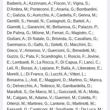
Barberis, A.; Azzinnaro, A.; Fiscon, V.; Vigna, S.;
D'Ambra, M.; Pontecorvi, E.; Anania, G.; Bombardini,
C.; Galizia, G.; Auricchio, A.; Cardella, F.; Genna, M.;
Gentilli, S.; Herald, N.; Castagnoli, G.; Bartoli, A.;
Gianotti, L.; Garancini, M.; Bellanova, G.; Palazzo, P.;
De Palma, G.; Milone, M.; Ferrari, G.; Magistro, C.;
Giuliani, A.; Di Natale, G.; Brisinda, G.; Cavallaro, G.;
Sammarco, G.; Gallo, G.; Goletti, O.; Macchini, D.;
Greco, V.; Amoroso, V.; Guercioni, G.; Benedetti, M.;
Guzzo, G.; Pata, F.; Scandroglio, I.; Roscio, F.; Jovine,
E.; Lombardi, R.; La Rocca, F.; Di Capua, F.; Lanci, C.;
Leli, R.; Borasi, A.; Lepiane, P.; Balla, A.; Liberatore, E.;
Morelli, L.; Di Franco, G.; Lucchi, A.; Vittori, L.;
Bonavina, L.; Asti, E.; Maggioni, D.; Martino, G.; Manca,
G.; Delvecchio, A.; Tedesco, M.; Gambardella, D.;
Marafioti, S.; De Marco, M. L.; Guicciardi, M. A.; Motta,
M.; Calgaro, M.; Adamo, V.; Guerrieri, M.; Coletta, P.;
Ortenzi, M.; Martines, G.; Lantone, G.; Martinotti, M.;
Fassardi, G.; Castriconi, M.; Squillante, S.; De Luca, M.;