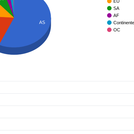
EU
SA
AF
AS
Continent
OC