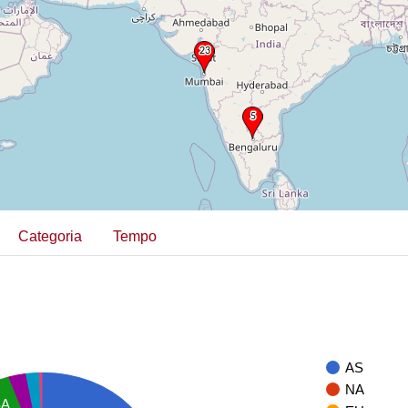
Categoria
Tempo
AS
NA
SA