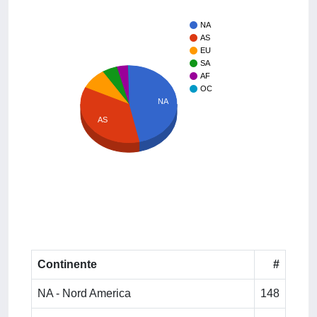
NA
AS
EU
SA
AF
OC
NA
AS
Continente
#
NA - Nord America
148