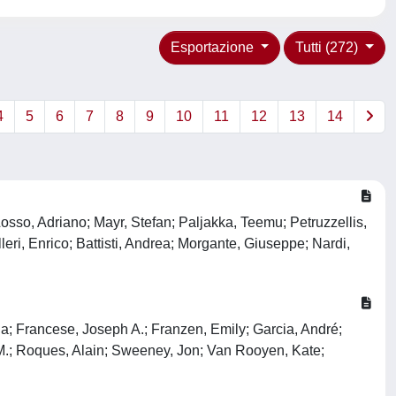
Esportazione
Tutti (272)
4
5
6
7
8
9
10
11
12
13
14
Losso, Adriano; Mayr, Stefan; Paljakka, Teemu; Petruzzellis,
eri, Enrico; Battisti, Andrea; Morgante, Giuseppe; Nardi,
a; Francese, Joseph A.; Franzen, Emily; Garcia, André;
n M.; Roques, Alain; Sweeney, Jon; Van Rooyen, Kate;