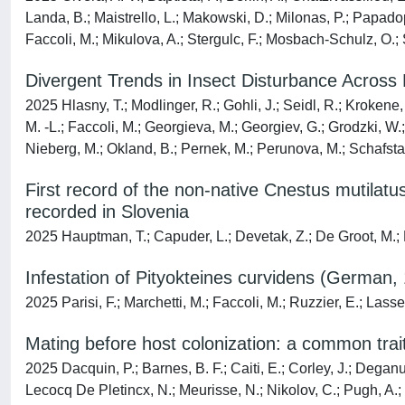
Landa, B.; Maistrello, L.; Makowski, D.; Milonas, P.; Papadop
Faccoli, M.; Mikulova, A.; Stergulc, F.; Mosbach-Schulz, O.; St
Divergent Trends in Insect Disturbance Across
2025 Hlasny, T.; Modlinger, R.; Gohli, J.; Seidl, R.; Krokene, 
M. -L.; Faccoli, M.; Georgieva, M.; Georgiev, G.; Grodzki, W.; 
Nieberg, M.; Okland, B.; Pernek, M.; Perunova, M.; Schafstall
First record of the non-native Cnestus mutilatus
recorded in Slovenia
2025 Hauptman, T.; Capuder, L.; Devetak, Z.; De Groot, M.; F
Infestation of Pityokteines curvidens (German, 1
2025 Parisi, F.; Marchetti, M.; Faccoli, M.; Ruzzier, E.; Lasse
Mating before host colonization: a common trait 
2025 Dacquin, P.; Barnes, B. F.; Caiti, E.; Corley, J.; Deganut
Lecocq De Pletincx, N.; Meurisse, N.; Nikolov, C.; Pugh, A.; R