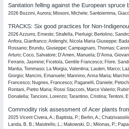
Sanitation felling against the European spruce b
2026 Bozzini, Aurora; Missoni, Michele; Santoiemma, Giaco
TRACKS: Six good practices for Non-Indigenou
2026 Azzurro, Ernesto; Strafella, Pierluigi; Bertolino, Sandro
Anfora, Gianfranco; Ardenghi, Nicola Maria Giuseppe; Badal
Rossano; Brundu, Giuseppe; Campagnaro, Thomas; Caronni, S
Arturo; Coco, Salvatore; D'Amen, Manuela; D'Anna, Giovanni
Ferrario, Jasmine; Ficetola, Gentile Francesco; Flore, San
Mantia, Tommaso; La Morgia, Valentina; Lauteri, Marco; Lazi
Giorgio; Mancini, Emanuele; Mannino, Anna Maria; Marchini,
Francesco; Nugnes, Francesco; Paganelli, Daniele; Petochi, 
Rontani, Pietro Maria; Rossi Stacconi, Marco Valerio; Rubi
Donatella; Tancioni, Lorenzo; Tarantino, Cristina; Tentoni, 
Commodity risk assessment of Acer plants fro
2025 Vicent Civera, A.; Baptista, P.; Berlin, A.; Chatzivassil
Landa, B. B.; Maistrello, L.; Makowski, D.; Milonas, P.; Papad