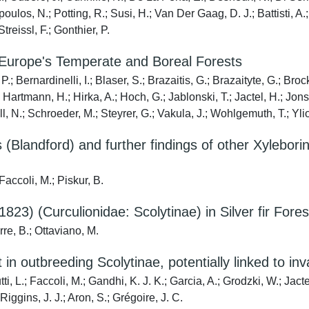
oulos, N.; Potting, R.; Susi, H.; Van Der Gaag, D. J.; Battisti, A
reissl, F.; Gonthier, P.
 Europe's Temperate and Boreal Forests
P.; Bernardinelli, I.; Blaser, S.; Brazaitis, G.; Brazaityte, G.; B
Hartmann, H.; Hirka, A.; Hoch, G.; Jablonski, T.; Jactel, H.; Jonse
, N.; Schroeder, M.; Steyrer, G.; Vakula, J.; Wohlgemuth, T.; Ylioj
 (Blandford) and further findings of other Xyleborin
accoli, M.; Piskur, B.
823) (Curculionidae: Scolytinae) in Silver fir Fores
rre, B.; Ottaviano, M.
in outbreeding Scolytinae, potentially linked to in
ti, L.; Faccoli, M.; Gandhi, K. J. K.; Garcia, A.; Grodzki, W.; Jact
iggins, J. J.; Aron, S.; Grégoire, J. C.