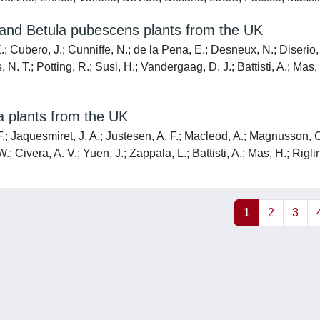
and Betula pubescens plants from the UK
 E.; Cubero, J.; Cunniffe, N.; de la Pena, E.; Desneux, N.; Diserio
N. T.; Potting, R.; Susi, H.; Vandergaag, D. J.; Battisti, A.; Mas, 
a plants from the UK
F.; Jaquesmiret, J. A.; Justesen, A. F.; Macleod, A.; Magnusson, C.
W.; Civera, A. V.; Yuen, J.; Zappala, L.; Battisti, A.; Mas, H.; Rig
1
2
3
Privacy