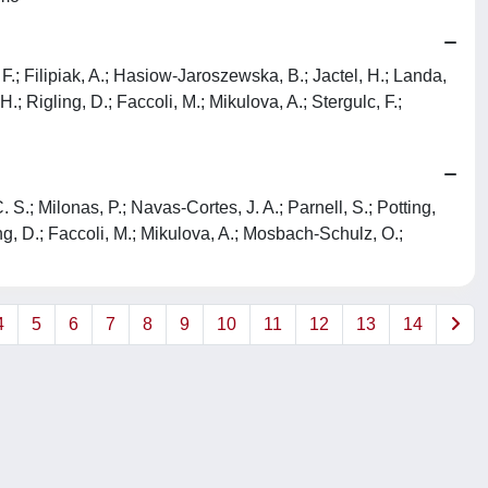
, F.; Filipiak, A.; Hasiow-Jaroszewska, B.; Jactel, H.; Landa,
H.; Rigling, D.; Faccoli, M.; Mikulova, A.; Stergulc, F.;
 S.; Milonas, P.; Navas-Cortes, J. A.; Parnell, S.; Potting,
ling, D.; Faccoli, M.; Mikulova, A.; Mosbach-Schulz, O.;
4
5
6
7
8
9
10
11
12
13
14
Copyright © 2026