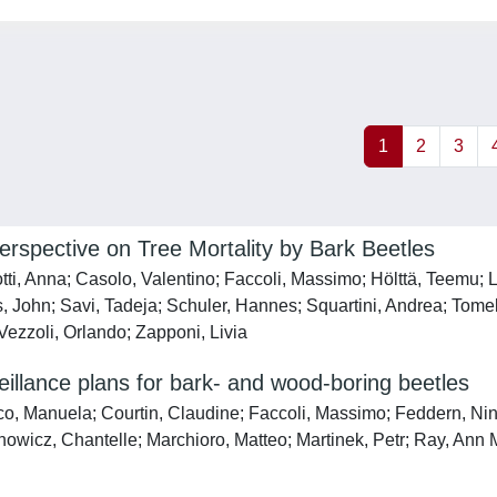
1
2
3
erspective on Tree Mortality by Bark Beetles
otti, Anna; Casolo, Valentino; Faccoli, Massimo; Hölttä, Teemu; 
 John; Savi, Tadeja; Schuler, Hannes; Squartini, Andrea; Tomell
Vezzoli, Orlando; Zapponi, Livia
eillance plans for bark‐ and wood‐boring beetles
nco, Manuela; Courtin, Claudine; Faccoli, Massimo; Feddern, Nin
anowicz, Chantelle; Marchioro, Matteo; Martinek, Petr; Ray, An