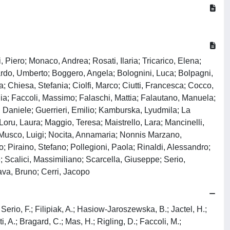
, Piero; Monaco, Andrea; Rosati, Ilaria; Tricarico, Elena;
ardo, Umberto; Boggero, Angela; Bolognini, Luca; Bolpagni,
hiesa, Stefania; Ciolfi, Marco; Ciutti, Francesca; Cocco,
ia; Faccoli, Massimo; Falaschi, Mattia; Falautano, Manuela;
 Daniele; Guerrieri, Emilio; Kamburska, Lyudmila; La
oru, Laura; Maggio, Teresa; Maistrello, Lara; Mancinelli,
; Musco, Luigi; Nocita, Annamaria; Nonnis Marzano,
; Piraino, Stefano; Pollegioni, Paola; Rinaldi, Alessandro;
 Scalici, Massimiliano; Scarcella, Giuseppe; Serio,
Zava, Bruno; Cerri, Jacopo
Serio, F.; Filipiak, A.; Hasiow-Jaroszewska, B.; Jactel, H.;
, A.; Bragard, C.; Mas, H.; Rigling, D.; Faccoli, M.;