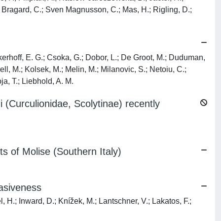
.; Bragard, C.; Sven Magnusson, C.; Mas, H.; Rigling, D.;
rockerhoff, E. G.; Csoka, G.; Dobor, L.; De Groot, M.; Duduman,
ll, M.; Kolsek, M.; Melin, M.; Milanovic, S.; Netoiu, C.;
a, T.; Liebhold, A. M.
i (Curculionidae, Scolytinae) recently
ts of Molise (Southern Italy)
vasiveness
el, H.; Inward, D.; Knížek, M.; Lantschner, V.; Lakatos, F.;