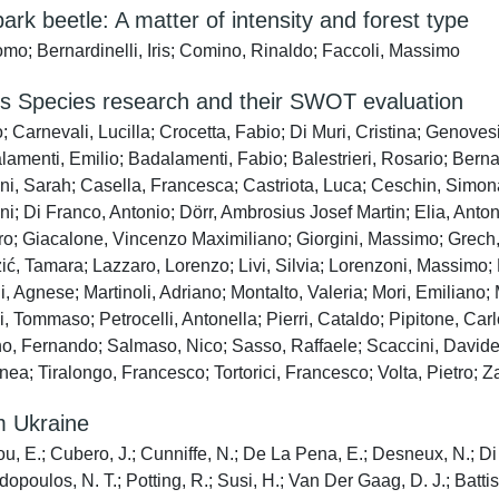
ark beetle: A matter of intensity and forest type
mo; Bernardinelli, Iris; Comino, Rinaldo; Faccoli, Massimo
s Species research and their SWOT evaluation
; Carnevali, Lucilla; Crocetta, Fabio; Di Muri, Cristina; Genovesi
amenti, Emilio; Badalamenti, Fabio; Balestrieri, Rosario; Bern
arah; Casella, Francesca; Castriota, Luca; Ceschin, Simona; C
; Di Franco, Antonio; Dörr, Ambrosius Josef Martin; Elia, Anton
dro; Giacalone, Vincenzo Maximiliano; Giorgini, Massimo; Grech,
ć, Tamara; Lazzaro, Lorenzo; Livi, Silvia; Lorenzoni, Massimo; L
 Agnese; Martinoli, Adriano; Montalto, Valeria; Mori, Emiliano
Tommaso; Petrocelli, Antonella; Pierri, Cataldo; Pipitone, Carlo
no, Fernando; Salmaso, Nico; Sasso, Raffaele; Scaccini, Davide;
Enea; Tiralongo, Francesco; Tortorici, Francesco; Volta, Pietro; 
m Ukraine
iou, E.; Cubero, J.; Cunniffe, N.; De La Pena, E.; Desneux, N.; Di 
opoulos, N. T.; Potting, R.; Susi, H.; Van Der Gaag, D. J.; Battisti