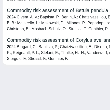
Commodity risk assessment of Betula pendula 
2024 Civera, A. V.; Baptista, P.; Berlin, A.; Chatzivassiliou,
B. B.; Maistrello, L.; Makowski, D.; Milonas, P.; Papadopulos, 
Christoph, E.; Mosbach-Schulz, O.; Streissl, F.; Gonthier, P.
Commodity risk assessment of Corylus avellan
2024 Bragard, C.; Baptista, P.; Chatzivassiliou, E.; Diserio, 
R.; Reignault, P. L.; Stefani, E.; Thulke, H. -H.; Vanderwerf, 
Stergulc, F.; Streissl, F.; Gonthier, P.
Powered by
IRIS
-
about IRIS
-
Utilizzo dei cookie
-