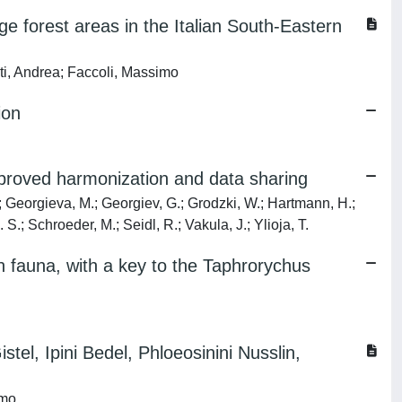
ge forest areas in the Italian South-Eastern
ti, Andrea; Faccoli, Massimo
ion
proved harmonization and data sharing
.; Georgieva, M.; Georgiev, G.; Grodzki, W.; Hartmann, H.;
 S.; Schroeder, M.; Seidl, R.; Vakula, J.; Ylioja, T.
an fauna, with a key to the Taphrorychus
stel, Ipini Bedel, Phloeosinini Nusslin,
imo