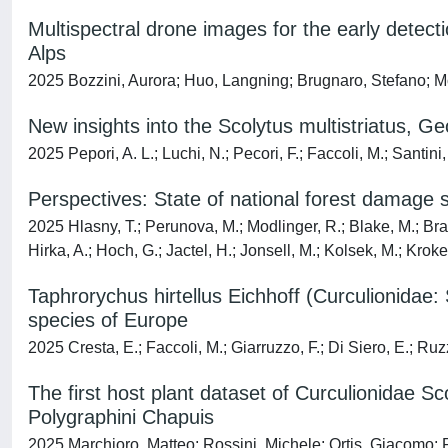
Multispectral drone images for the early detecti
Alps
2025 Bozzini, Aurora; Huo, Langning; Brugnaro, Stefano; Mo
New insights into the Scolytus multistriatus, 
2025 Pepori, A. L.; Luchi, N.; Pecori, F.; Faccoli, M.; Santini,
Perspectives: State of national forest damag
2025 Hlasny, T.; Perunova, M.; Modlinger, R.; Blake, M.; Bra
Hirka, A.; Hoch, G.; Jactel, H.; Jonsell, M.; Kolsek, M.; Kroke
Taphrorychus hirtellus Eichhoff (Curculionidae: 
species of Europe
2025 Cresta, E.; Faccoli, M.; Giarruzzo, F.; Di Siero, E.; Ruz
The first host plant dataset of Curculionidae Sco
Polygraphini Chapuis
2025 Marchioro, Matteo; Rossini, Michele; Ortis, Giacomo; 