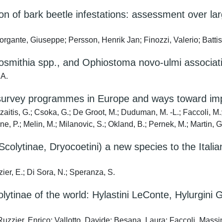
on of bark beetle infestations: assessment over lar
rgante, Giuseppe; Persson, Henrik Jan; Finozzi, Valerio; Battis
Geosmithia spp., and Ophiostoma novo-ulmi associat
 A.
e survey programmes in Europe and ways toward im
zaitis, G.; Csoka, G.; De Groot, M.; Duduman, M. -L.; Faccoli, M
ne, P.; Melin, M.; Milanovic, S.; Okland, B.; Pernek, M.; Martin, G.
Scolytinae, Dryocoetini) a new species to the Itali
zier, E.; Di Sora, N.; Speranza, S.
lytinae of the world: Hylastini LeConte, Hylurgini Gi
Ruzzier, Enrico; Vallotto, Davide; Besana, Laura; Faccoli, Mass