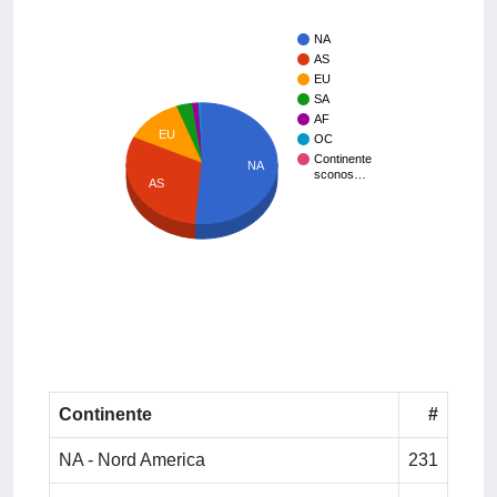
NA
AS
EU
SA
AF
EU
OC
Continente
NA
sconos…
AS
Continente
#
NA - Nord America
231