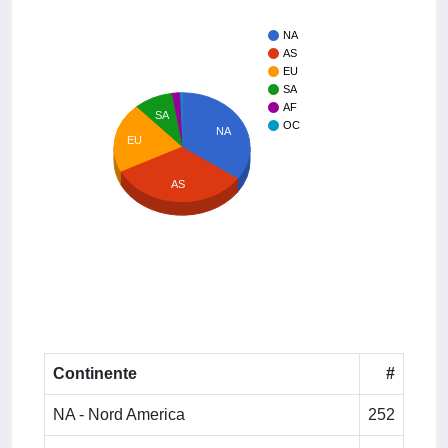
NA
AS
EU
SA
AF
SA
OC
NA
EU
AS
Continente
#
NA - Nord America
252