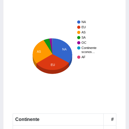
NA
EU
AS
SA
OC
Continente
NA
AS
sconos…
AF
EU
Continente
#