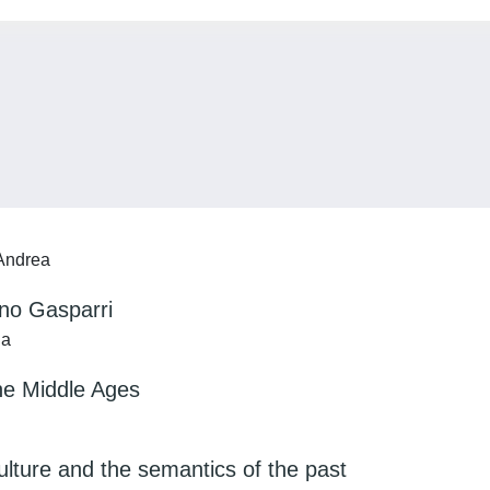
 Andrea
ano Gasparri
ia
he Middle Ages
ulture and the semantics of the past