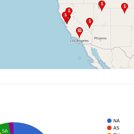
NA
AS
SA