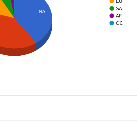
EU
SA
NA
AF
OC
S