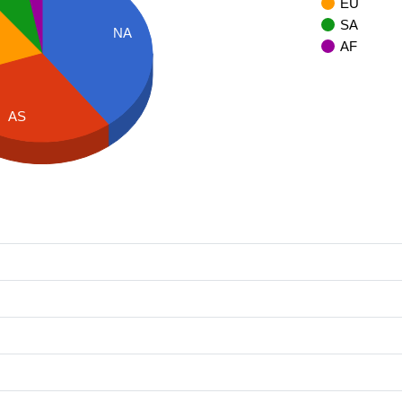
EU
SA
NA
AF
AS