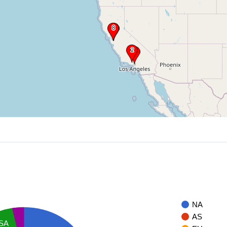
NA
AS
SA