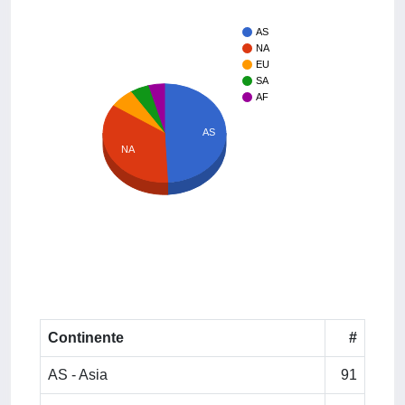
AS
NA
EU
SA
AF
AS
NA
Continente
#
AS - Asia
91