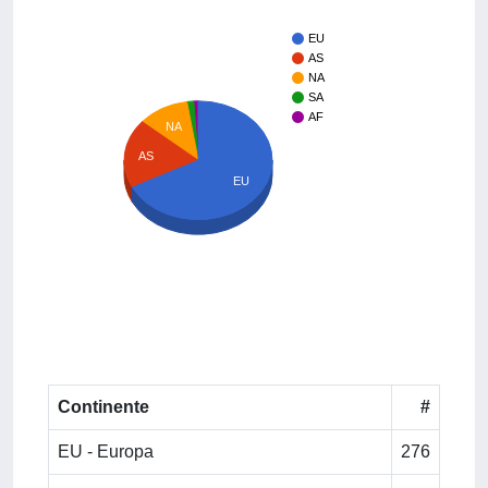
EU
AS
NA
SA
AF
NA
AS
EU
Continente
#
EU - Europa
276