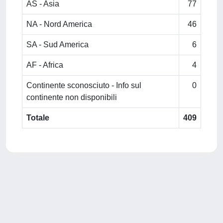
AS - Asia
77
NA - Nord America
46
SA - Sud America
6
AF - Africa
4
Continente sconosciuto - Info sul
0
continente non disponibili
Totale
409
Powered by
IRIS
-
about IRIS
-