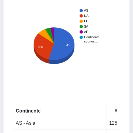
AS
NA
EU
SA
AF
Continente
sconos…
AS
NA
Continente
#
AS - Asia
125