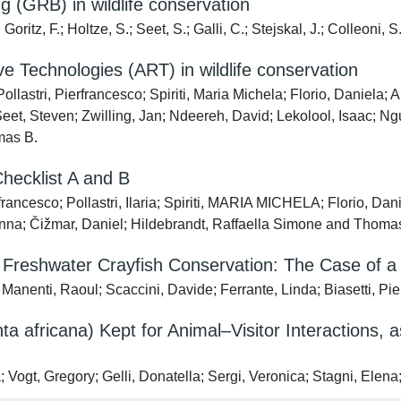
 (GRB) in wildlife conservation
 Goritz, F.; Holtze, S.; Seet, S.; Galli, C.; Stejskal, J.; Colleoni,
e Technologies (ART) in wildlife conservation
ollastri, Pierfrancesco; Spiriti, Maria Michela; Florio, Daniela;
 Seet, Steven; Zwilling, Jan; Ndeereh, David; Lekolool, Isaac; N
mas B.
hecklist A and B
ancesco; Pollastri, Ilaria; Spiriti, MARIA MICHELA; Florio, Dan
ovanna; Čižmar, Daniel; Hildebrandt, Raffaella Simone and Thoma
Freshwater Crayfish Conservation: The Case of a P
 Manenti, Raoul; Scaccini, Davide; Ferrante, Linda; Biasetti, P
a africana) Kept for Animal–Visitor Interactions, 
; Vogt, Gregory; Gelli, Donatella; Sergi, Veronica; Stagni, El