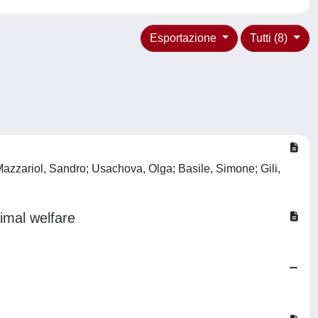
Esportazione
Tutti (8)
Mazzariol, Sandro; Usachova, Olga; Basile, Simone; Gili,
imal welfare