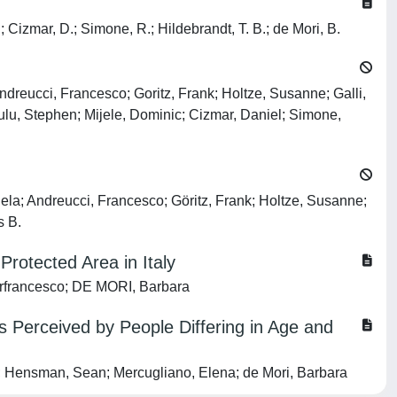
 S.; Cizmar, D.; Simone, R.; Hildebrandt, T. B.; de Mori, B.
 Andreucci, Francesco; Goritz, Frank; Holtze, Susanne; Galli,
gulu, Stephen; Mijele, Dominic; Cizmar, Daniel; Simone,
iela; Andreucci, Francesco; Göritz, Frank; Holtze, Susanne;
s B.
rotected Area in Italy
ierfrancesco; DE MORI, Barbara
as Perceived by People Differing in Age and
ena; Hensman, Sean; Mercugliano, Elena; de Mori, Barbara