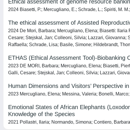
Ethical assessment of genome resource banking
2024 Biasetti, P.; Mercugliano, E.; Schrade, L.; Spiriti, M. M.;
The ethical assessment of Assisted Reproductiv
2024 De Mori, Barbara; Mercugliano, Elena; Biasetti: Ilaria P
Cesare; Stejskal, Jan; Colleoni, Silvia; Lazzari, Giovanna;
Raffaella; Schrade, Lisa; Basile, Simone; Hildebrandt, Tho
ETHAS (Ethical Assessment Tool)-Biobanking C
2023 DE MORI, Barbara; Mercugliano, Elena; Biasetti, Pierfr
Galli, Cesare; Stejskal, Jan; Colleoni, Silvia; Lazzari, Gi
Human Dimensions and Visitors’ Perspective in 
2023 Mercugliano, Elena; Messina, Valeria; Bonelli, Marco;
Emotional States of African Elephants (Loxodont
Knowledge of the Species
2021 Pollastri, Ilaria; Normando, Simona; Contiero, Barbara