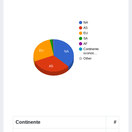
NA
AS
EU
SA
AF
Continente
EU
NA
sconos…
Other
AS
Continente
#