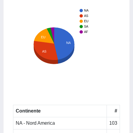
NA
AS
EU
SA
AF
EU
NA
AS
Continente
#
NA - Nord America
103