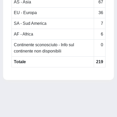
AS - Asia
67
EU - Europa
36
SA - Sud America
7
AF - Africa
6
Continente sconosciuto - Info sul
0
continente non disponibili
Totale
219
Powered by
IRIS
-
about IRIS
-