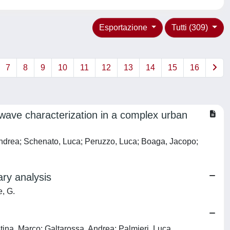
Esportazione
Tutti (309)
7
8
9
10
11
12
13
14
15
16
e wave characterization in a complex urban
 Andrea; Schenato, Luca; Peruzzo, Luca; Boaga, Jacopo;
ary analysis
e, G.
stina, Marco; Galtarossa, Andrea; Palmieri, Luca