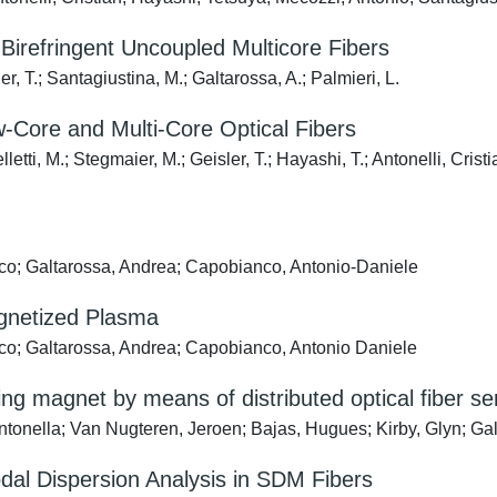
Birefringent Uncoupled Multicore Fibers
r, T.; Santagiustina, M.; Galtarossa, A.; Palmieri, L.
w-Core and Multi-Core Optical Fibers
i, M.; Stegmaier, M.; Geisler, T.; Hayashi, T.; Antonelli, Cristian
rco; Galtarossa, Andrea; Capobianco, Antonio-Daniele
gnetized Plasma
rco; Galtarossa, Andrea; Capobianco, Antonio Daniele
ng magnet by means of distributed optical fiber se
onella; Van Nugteren, Jeroen; Bajas, Hugues; Kirby, Glyn; Gal
al Dispersion Analysis in SDM Fibers