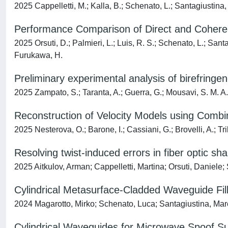
2025 Cappelletti, M.; Kalla, B.; Schenato, L.; Santagiustina,
Performance Comparison of Direct and Coherent
2025 Orsuti, D.; Palmieri, L.; Luis, R. S.; Schenato, L.; Santa
Furukawa, H.
Preliminary experimental analysis of birefring
2025 Zampato, S.; Taranta, A.; Guerra, G.; Mousavi, S. M. A.; K
Reconstruction of Velocity Models using Comb
2025 Nesterova, O.; Barone, I.; Cassiani, G.; Brovelli, A.; Tr
Resolving twist-induced errors in fiber optic sh
2025 Aitkulov, Arman; Cappelletti, Martina; Orsuti, Daniele
Cylindrical Metasurface-Cladded Waveguide Fille
2024 Magarotto, Mirko; Schenato, Luca; Santagiustina, Ma
Cylindrical Waveguides for Microwave Spoof S