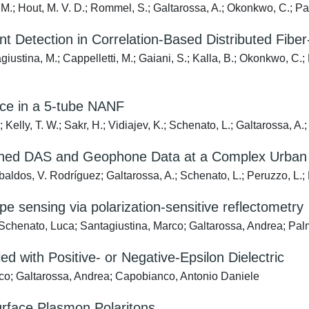
 M.; Hout, M. V. D.; Rommel, S.; Galtarossa, A.; Okonkwo, C.; Pal
 Detection in Correlation-Based Distributed Fiber
giustina, M.; Cappelletti, M.; Gaiani, S.; Kalla, B.; Okonkwo, C.; B
ence in a 5-tube NANF
elly, T. W.; Sakr, H.; Vidiajev, K.; Schenato, L.; Galtarossa, A.; 
ined DAS and Geophone Data at a Complex Urban A
ibaldos, V. Rodríguez; Galtarossa, A.; Schenato, L.; Peruzzo, L.; 
ape sensing via polarization-sensitive reflectometry
; Schenato, Luca; Santagiustina, Marco; Galtarossa, Andrea; Pal
d with Positive- or Negative-Epsilon Dielectric
rco; Galtarossa, Andrea; Capobianco, Antonio Daniele
urface Plasmon Polaritons