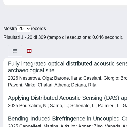
Mostra
records
Risultati 1 - 20 di 309 (tempo di esecuzione: 0.046 secondi).
Fully integrated optical distributed acoustic s
archaeological site
2026 Nesterova, Olga; Barone, Ilaria; Cassiani, Giorgio; B
Pavoni, Mirko; Chalari, Athena; Deiana, Rita
Applying Distributed Acoustic Sensing (DAS) ap
2025 Poursalimi, N.; Sarno, L.; Schenato, L.; Palmieri, L.; G
Bending-Induced Birefringence in Uncoupled-Co
2025 Cappelletti, Martina; Aitkulov, Arman; Ziso, Venada; A