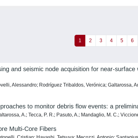
1
2
3
4
5
6
ensing and seismic node acquisition for near-surfac
rovelli, Alessandro; Rodríguez Tribaldos, Verónica; Galtarossa,
proaches to monitor debris flow events: a prelimin
altarossa, A.; Tecca, P. R.; Pasuto, A.; Mandaglio, M. C.; Viccion
re Multi-Core Fibers
ntonelli, Cristian; Hayashi, Tetsuya; Mecozzi, Antonio; Santagiu