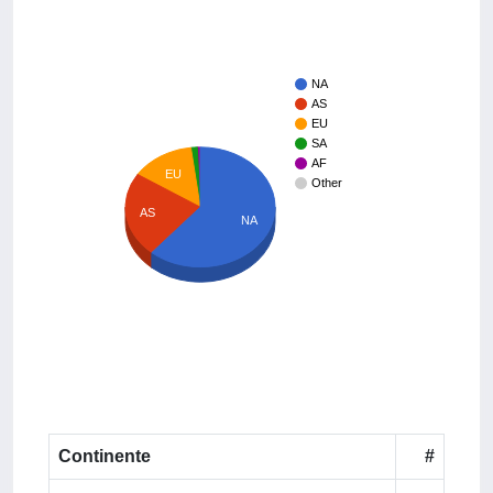
NA
AS
EU
SA
AF
EU
Other
AS
NA
Continente
#