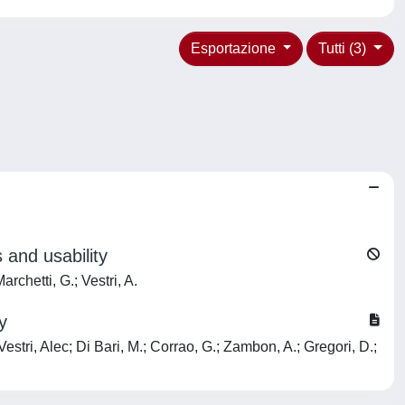
Esportazione
Tutti (3)
 and usability
archetti, G.; Vestri, A.
y
 Vestri, Alec; Di Bari, M.; Corrao, G.; Zambon, A.; Gregori, D.;