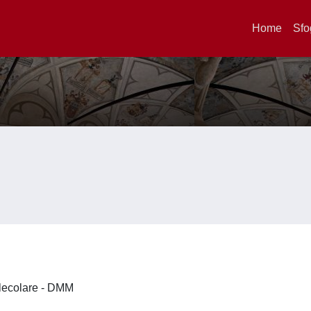
Home
Sfo
olecolare - DMM