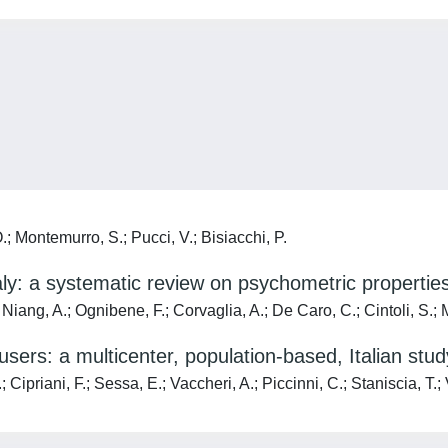
O.; Montemurro, S.; Pucci, V.; Bisiacchi, P.
ly: a systematic review on psychometric properties
 Niang, A.; Ognibene, F.; Corvaglia, A.; De Caro, C.; Cintoli, S.; M
 users: a multicenter, population-based, Italian stud
; Cipriani, F.; Sessa, E.; Vaccheri, A.; Piccinni, C.; Staniscia, T.;