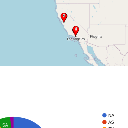
NA
AS
SA