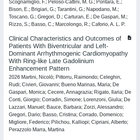
Scognamiglio, F.; Peloso-Cattini, M. G.; Pontara, E.;
Bison, E.; Brigiari, G.; Tarantini, G.; Napodano, M.;
Toscano, G.; Gregori, D.; Carturan, E.; De Gaspari, M.;
Rizzo, S.; Basso, C.; Marcolongo, R.; Caforio, A. L. P.
Clinical Characteristics and Outcomes of
Patients With Biventricular and Left-
Dominant Arrhythmogenic Cardiomyopathy
With Ring-like Late Gadolinium
Enhancement Pattern
2026 Martini, Nicolò; Pittorru, Raimondo; Celeghin,
Rudi; Civieri, Giovanni; Bueno Marinas, Maria; De
Gaspari, Monica; Cecere, Annagrazia; Rigato, Ilaria; De
Conti, Giorgio; Corradin, Simone; Lorenzoni, Giulia; De
Lazzari, Manuel; Bauce, Barbara; Zorzi, Alessandro;
Gregori, Dario; Basso, Cristina; Corrado, Domenico;
Migliore, Federico; Pilichou, Kalliopi; Cipriani, Alberto;
Perazzolo Marra, Martina