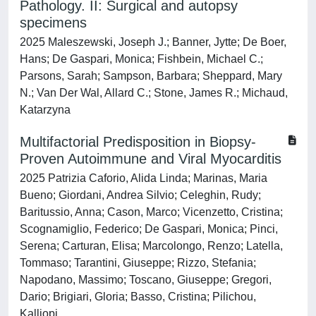
Pathology. II: Surgical and autopsy
specimens
2025 Maleszewski, Joseph J.; Banner, Jytte; De Boer,
Hans; De Gaspari, Monica; Fishbein, Michael C.;
Parsons, Sarah; Sampson, Barbara; Sheppard, Mary
N.; Van Der Wal, Allard C.; Stone, James R.; Michaud,
Katarzyna
Multifactorial Predisposition in Biopsy-
Proven Autoimmune and Viral Myocarditis
2025 Patrizia Caforio, Alida Linda; Marinas, Maria
Bueno; Giordani, Andrea Silvio; Celeghin, Rudy;
Baritussio, Anna; Cason, Marco; Vicenzetto, Cristina;
Scognamiglio, Federico; De Gaspari, Monica; Pinci,
Serena; Carturan, Elisa; Marcolongo, Renzo; Latella,
Tommaso; Tarantini, Giuseppe; Rizzo, Stefania;
Napodano, Massimo; Toscano, Giuseppe; Gregori,
Dario; Brigiari, Gloria; Basso, Cristina; Pilichou,
Kalliopi