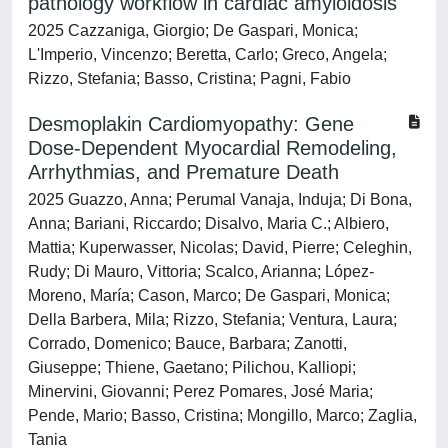
pathology workflow in cardiac amyloidosis
2025 Cazzaniga, Giorgio; De Gaspari, Monica;
L'Imperio, Vincenzo; Beretta, Carlo; Greco, Angela;
Rizzo, Stefania; Basso, Cristina; Pagni, Fabio
Desmoplakin Cardiomyopathy: Gene
Dose-Dependent Myocardial Remodeling,
Arrhythmias, and Premature Death
2025 Guazzo, Anna; Perumal Vanaja, Induja; Di Bona,
Anna; Bariani, Riccardo; Disalvo, Maria C.; Albiero,
Mattia; Kuperwasser, Nicolas; David, Pierre; Celeghin,
Rudy; Di Mauro, Vittoria; Scalco, Arianna; López-
Moreno, María; Cason, Marco; De Gaspari, Monica;
Della Barbera, Mila; Rizzo, Stefania; Ventura, Laura;
Corrado, Domenico; Bauce, Barbara; Zanotti,
Giuseppe; Thiene, Gaetano; Pilichou, Kalliopi;
Minervini, Giovanni; Perez Pomares, José Maria;
Pende, Mario; Basso, Cristina; Mongillo, Marco; Zaglia,
Tania