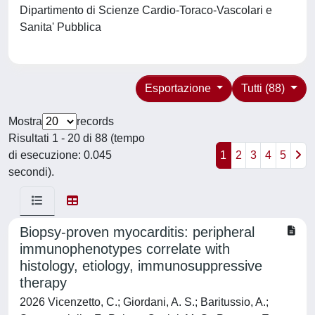
Dipartimento di Scienze Cardio-Toraco-Vascolari e
Sanita' Pubblica
Esportazione
Tutti (88)
Mostra
records
Risultati 1 - 20 di 88 (tempo
di esecuzione: 0.045
1
2
3
4
5
secondi).
Biopsy-proven myocarditis: peripheral
immunophenotypes correlate with
histology, etiology, immunosuppressive
therapy
2026 Vicenzetto, C.; Giordani, A. S.; Baritussio, A.;