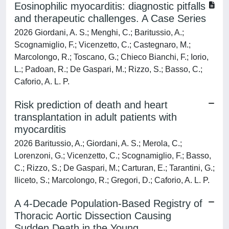
Eosinophilic myocarditis: diagnostic pitfalls
and therapeutic challenges. A Case Series
2026 Giordani, A. S.; Menghi, C.; Baritussio, A.;
Scognamiglio, F.; Vicenzetto, C.; Castegnaro, M.;
Marcolongo, R.; Toscano, G.; Chieco Bianchi, F.; Iorio,
L.; Padoan, R.; De Gaspari, M.; Rizzo, S.; Basso, C.;
Caforio, A. L. P.
Risk prediction of death and heart
transplantation in adult patients with
myocarditis
2026 Baritussio, A.; Giordani, A. S.; Merola, C.;
Lorenzoni, G.; Vicenzetto, C.; Scognamiglio, F.; Basso,
C.; Rizzo, S.; De Gaspari, M.; Carturan, E.; Tarantini, G.;
Iliceto, S.; Marcolongo, R.; Gregori, D.; Caforio, A. L. P.
A 4-Decade Population-Based Registry of
Thoracic Aortic Dissection Causing
Sudden Death in the Young