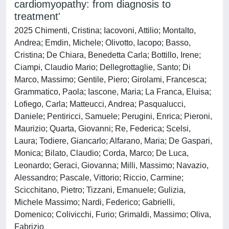
cardiomyopathy: from diagnosis to
treatment'
2025 Chimenti, Cristina; Iacovoni, Attilio; Montalto,
Andrea; Emdin, Michele; Olivotto, Iacopo; Basso,
Cristina; De Chiara, Benedetta Carla; Bottillo, Irene;
Ciampi, Claudio Mario; Dellegrottaglie, Santo; Di
Marco, Massimo; Gentile, Piero; Girolami, Francesca;
Grammatico, Paola; Iascone, Maria; La Franca, Eluisa;
Lofiego, Carla; Matteucci, Andrea; Pasqualucci,
Daniele; Pentiricci, Samuele; Perugini, Enrica; Pieroni,
Maurizio; Quarta, Giovanni; Re, Federica; Scelsi,
Laura; Todiere, Giancarlo; Alfarano, Maria; De Gaspari,
Monica; Bilato, Claudio; Corda, Marco; De Luca,
Leonardo; Geraci, Giovanna; Milli, Massimo; Navazio,
Alessandro; Pascale, Vittorio; Riccio, Carmine;
Scicchitano, Pietro; Tizzani, Emanuele; Gulizia,
Michele Massimo; Nardi, Federico; Gabrielli,
Domenico; Colivicchi, Furio; Grimaldi, Massimo; Oliva,
Fabrizio