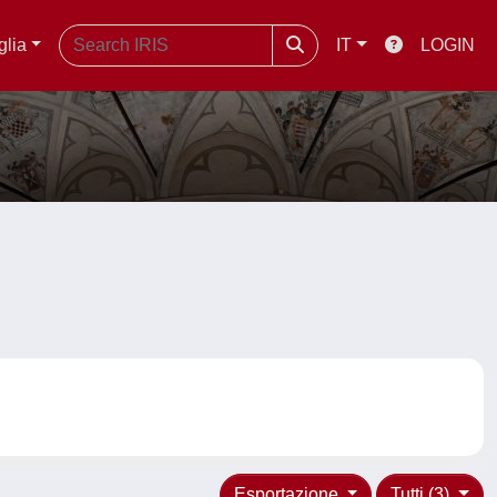
glia
IT
LOGIN
Esportazione
Tutti (3)