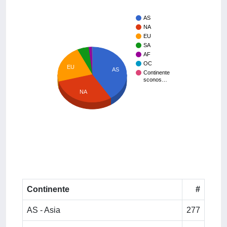
AS
NA
EU
SA
AF
OC
EU
AS
Continente
sconos…
NA
Continente
#
AS - Asia
277