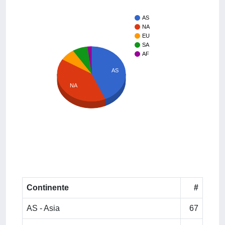
AS
NA
EU
SA
AF
AS
NA
Continente
#
AS - Asia
67