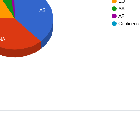
EU
SA
AS
AF
Continent
NA