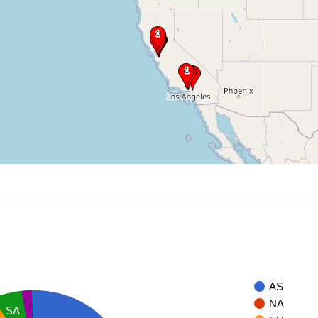
AS
NA
SA