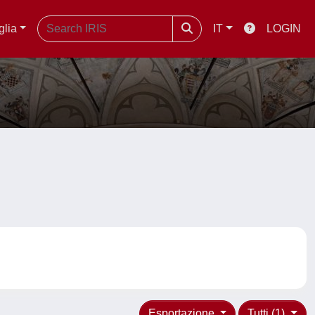
glia
IT
LOGIN
Esportazione
Tutti (1)