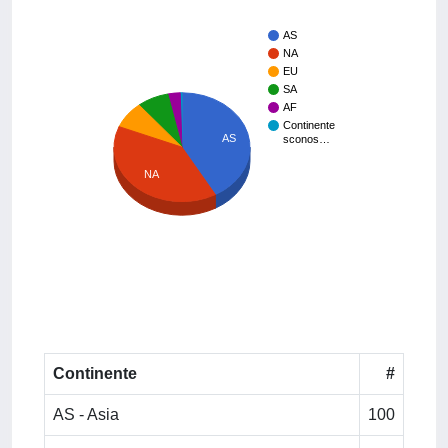
AS
NA
EU
SA
AF
Continente
AS
sconos…
NA
Continente
#
AS - Asia
100