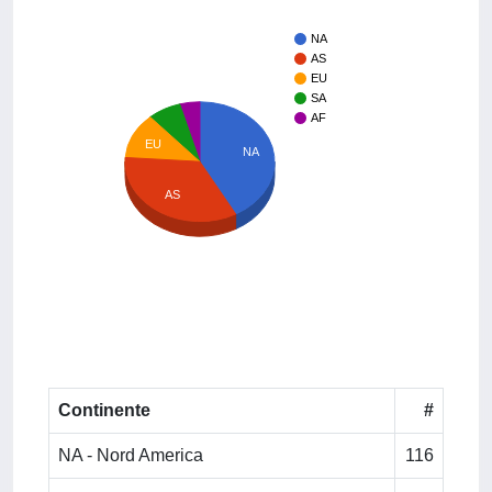
NA
AS
EU
SA
AF
EU
NA
AS
Continente
#
NA - Nord America
116