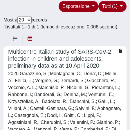
Esportazione
Tutti (1)
Mostra
records
Risultati 1 - 1 di 1 (tempo di esecuzione: 0.006 secondi).
Multicentre Italian study of SARS-CoV-2
infection in children and adolescents,
preliminary data as at 10 April 2020
2020 Garazzino, S.; Montagnani, C.; Dona', D.; Meini,
A.; Felici, E.; Vergine, G.; Bernardi, S.; Giacchero, R.;
Vecchio, A. L.; Marchisio, P.; Nicolini, G.; Pierantoni, L.;
Rabbone, I.; Banderali, G.; Denina, M.; Venturini, E.;
Krzysztofiak, A.; Badolato, R.; Bianchini, S.; Galli, L.;
Villani, A.; Castelli-Gattinara, G.; Salvini, F.; Abbagnato,
L.; Castagnola, E.; Dodi, I.; Ghitti, C.; Lippi, P.;
Agostiniani, R.; Cherubini, S.; Valentini, P.; Gianino, P.;
Vaccaro, A.; Manzoni, P.; Verna, P.; Comberiati, P.; Di