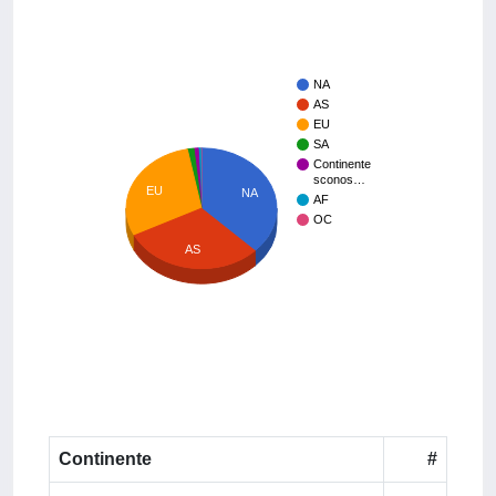
NA
AS
EU
SA
Continente
sconos…
EU
NA
AF
OC
AS
Continente
#