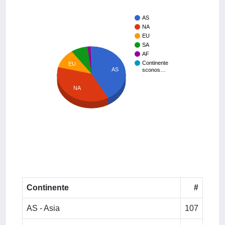
AS
NA
EU
SA
AF
Continente
EU
AS
sconos…
NA
Continente
#
AS - Asia
107