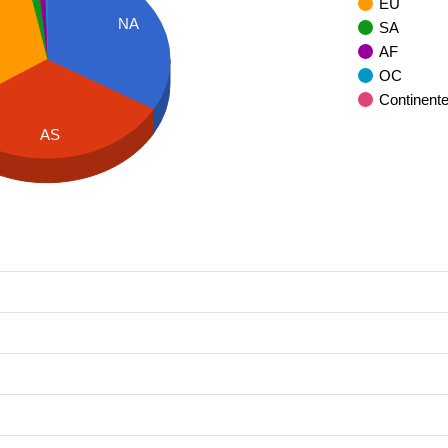
EU
NA
SA
AF
OC
Continent
AS