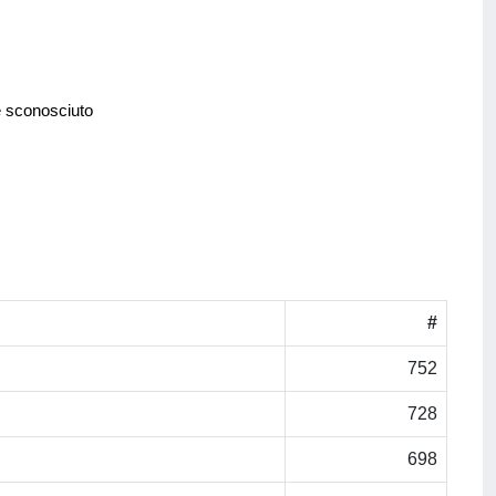
e sconosciuto
#
752
728
698