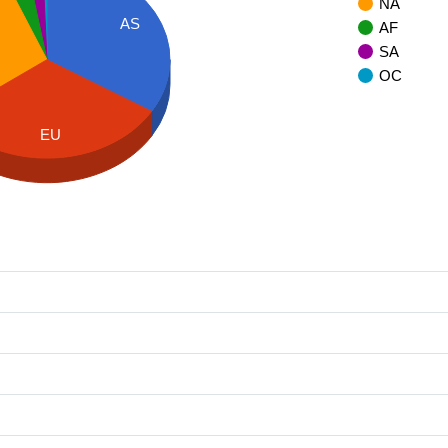
NA
AS
AF
SA
OC
EU