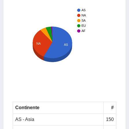
AS
NA
SA
EU
AF
NA
AS
Continente
#
AS - Asia
150