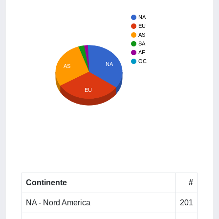
NA
EU
AS
SA
AF
OC
NA
AS
EU
Continente
#
NA - Nord America
201