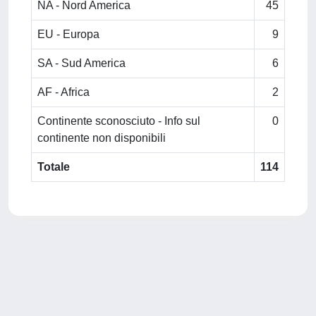
NA - Nord America
45
EU - Europa
9
SA - Sud America
6
AF - Africa
2
Continente sconosciuto - Info sul
0
continente non disponibili
Totale
114
Powered by
IRIS
-
about IRIS
-