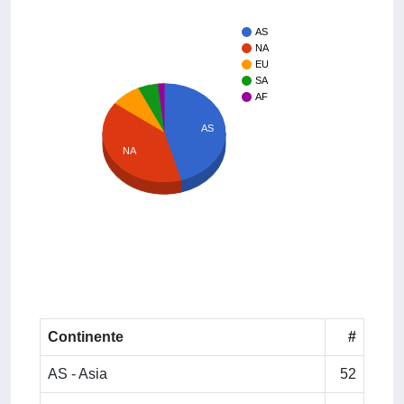
AS
NA
EU
SA
AF
AS
NA
Continente
#
AS - Asia
52