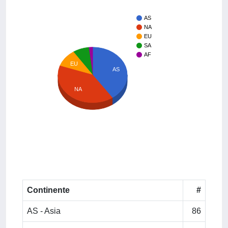
AS
NA
EU
SA
AF
EU
AS
NA
Continente
#
AS - Asia
86