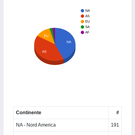
NA
AS
EU
SA
AF
EU
NA
AS
Continente
#
NA - Nord America
191