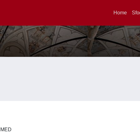
Home
Sfo
 DIMED