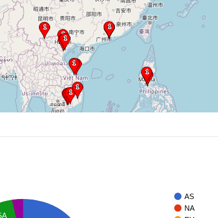
AS
NA
SA