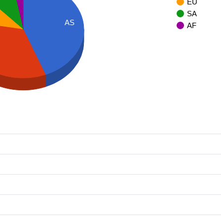
EU
SA
AS
AF