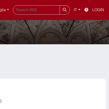
glia
IT
LOGIN
C)