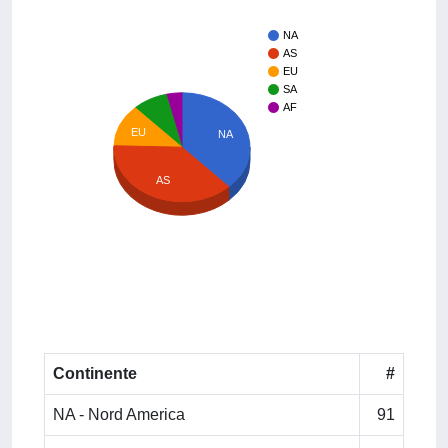
NA
AS
EU
SA
AF
EU
NA
AS
Continente
#
NA - Nord America
91