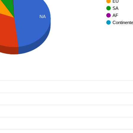
EU
SA
AF
NA
Continent