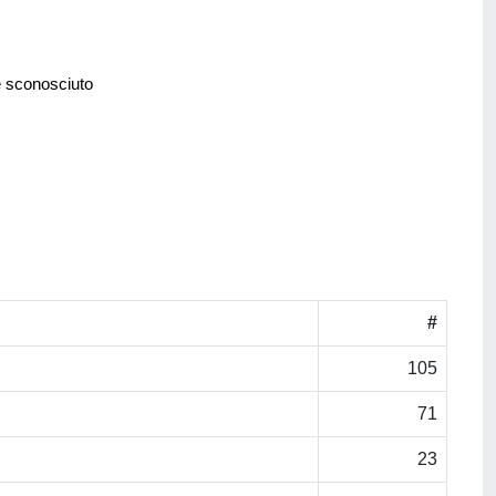
e sconosciuto
#
105
71
23