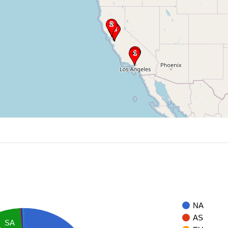
NA
AS
SA